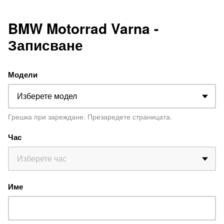
BMW Motorrad Varna -
Записване
Модели
Грешка при зареждане. Презаредете страницата.
Час
Име